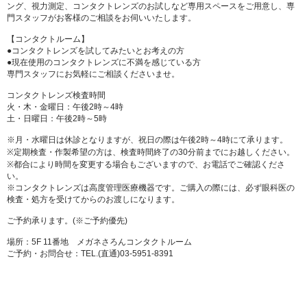
ング、視力測定、コンタクトレンズのお試しなど専用スペースをご用意し、専
門スタッフがお客様のご相談をお伺いいたします。
【コンタクトルーム】
●コンタクトレンズを試してみたいとお考えの方
●現在使用のコンタクトレンズに不満を感じている方
専門スタッフにお気軽にご相談くださいませ。
コンタクトレンズ検査時間
火・木・金曜日：午後2時～4時
土・日曜日：午後2時～5時
※月・水曜日は休診となりますが、祝日の際は午後2時～4時にて承ります。
※定期検査・作製希望の方は、検査時間終了の30分前までにお越しください。
※都合により時間を変更する場合もございますので、お電話でご確認くださ
い。
※コンタクトレンズは高度管理医療機器です。ご購入の際には、必ず眼科医の
検査・処方を受けてからのお渡しになります。
ご予約承ります。(※ご予約優先)
場所：5F 11番地 メガネさろんコンタクトルーム
ご予約・お問合せ：TEL.(直通)03-5951-8391