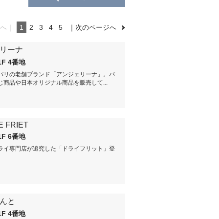
へ｜
1
2
3
4
5
｜次のページへ
リーナ
1F 4番地
パリの老舗ブランド「アンジェリーナ」。パ
じ商品や日本オリジナル商品を販売して...
E FRIET
1F 6番地
ライ専門店が追究した「ドライフリット」登
んと
1F 4番地