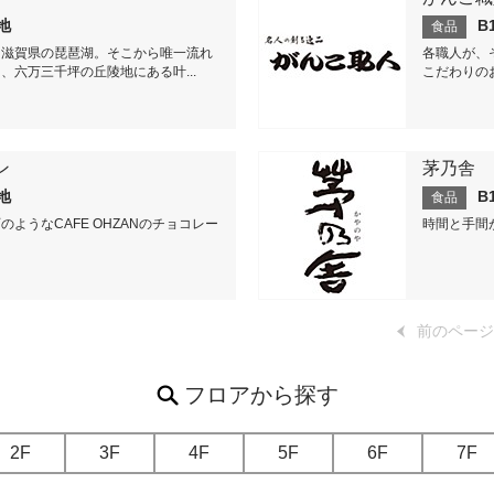
番地
B
食品
る滋賀県の琵琶湖。そこから唯一流れ
各職人が、
、六万三千坪の丘陵地にある叶...
こだわりの
ン
茅乃舎
番地
B
食品
ようなCAFE OHZANのチョコレー
時間と手間
前のページ
フロアから探す
2F
3F
4F
5F
6F
7F