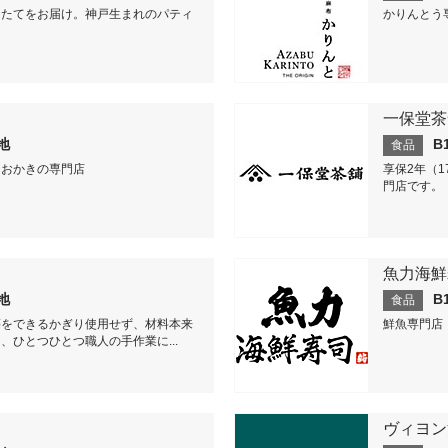
りたてをお届け。神戸生まれのパティ
かりんとう
一保堂茶
番地
B
食品
・おかきの専門店
享保2年（
門店です。
魚力海鮮
番地
B
食品
等をできるかぎり使用せず、材料本来
鮮魚専門店
、ひとつひとつ職人の手作業に...
ヴィヨン