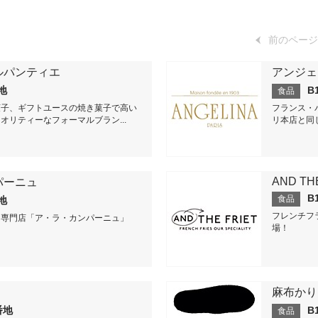
前のページ
ルパンティエ
アンジェ
番地
B
食品
菓子、ギフトユースの焼き菓子で高い
フランス・
オリティーなフォーマルブラン...
リ本店と同
AND TH
パーニュ
B
食品
番地
フレンチフ
ト専門店「ア・ラ・カンパーニュ」
場！
麻布かり
番地
B
食品