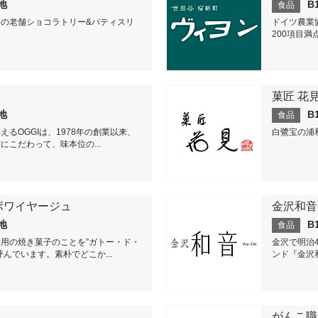
番地
B
食品
の老舗ショコラトリー&パティスリ
ドイツ農業
200項目満
菓匠 花
番地
B
食品
るOGGIは、1978年の創業以来、
白鷺宝の浦
にこだわって、味本位の...
ボワイヤージュ
金沢和音
番地
B
食品
用の焼き菓子のことを”ガトー・ド・
金沢で明治
んでいます。素朴でどこか...
ンド『金沢
がんこ職