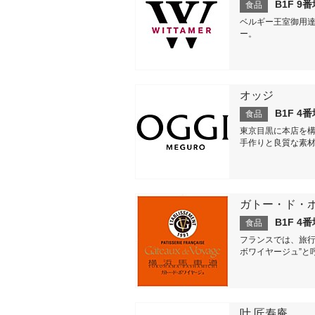
B1F 9
食品
ベルギー王室御用達
ー。
オッジ
B1F 4
食品
東京目黒に本店を構え
手作りと良質な素材
ガトー・ド・
B1F 4
食品
フランスでは、旅行
ボワイヤージュ”と呼
叶 匠寿庵