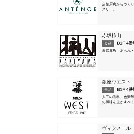
店舗厨房からつく
スリー。
赤坂柿山
B1F 4
食品
東京赤坂 あられ
銀座ウエスト
B1F 4
食品
人工の香料、色素
の風味を生かすべく
ヴィタメール