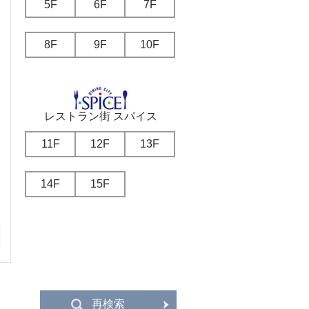
5F
6F
7F
8F
9F
10F
レストラン街 スパイス
11F
12F
13F
14F
15F
再検索