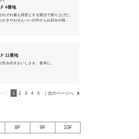
1F 4番地
それぞれ最も得意とする製法で創り上げた、
おかきやおせんべいの中からお好みの味...
1F 11番地
が生み出すおいしさを、食卓に。
へ｜
1
2
3
4
5
｜次のページへ
8F
9F
10F