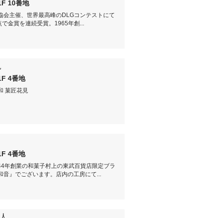
1F 10番地
協会主催、世界最高峰のDLGコンテストにて
点で金賞を連続受賞。1965年創...
見
1F 4番地
和 菓匠花見
1F 4番地
44年創業の和菓子村上の東武百貨店限定ブラ
和音』でございます。店内の工房にて...
人