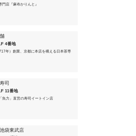
専門店『麻布かりんと』
舗
1F 4番地
1717年）創業、京都に本店を構える日本茶専
寿司
1F 11番地
「魚力」直営の寿司イートイン店
池袋東武店