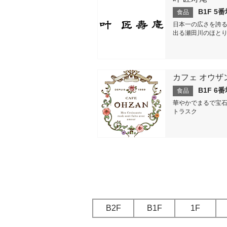
B1F 5
食品
日本一の広さを誇
出る瀬田川のほとり
カフェ オウザ
B1F 6
食品
華やかでまるで宝石の
トラスク
B2F
B1F
1F