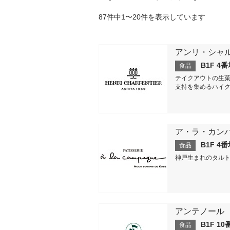
87
件中
1
〜
20
件を表示しています
アンリ・シャ
B1F 4
食品
テイクアウトの生
支持を集めるハイク
ア・ラ・カン
B1F 4
食品
神戸生まれのタル
アンテノール
B1F 10
食品