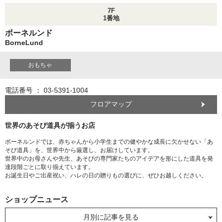
7F
1番地
ボーネルンド
BorneLund
おもちゃ
電話番号 ： 03-5391-1004
フロアマップ
世界のあそび道具が揃うお店
ボーネルンドでは、赤ちゃんから小学生までの健やかな成長に欠かせない「あ
そび道具」を、世界中から厳選し、お届けしています。
世界中のお母さんや先生、あそびの専門家たちのアイデアを形にした道具を発
達段階ごとに取り揃えています。
お誕生日やご出産祝い、ハレの日の贈りもの選びに、ぜひお越しください。
ショップニュース
月別に記事を見る