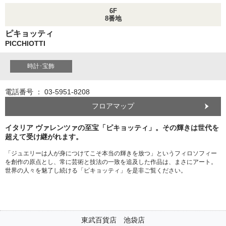
6F
8番地
ピキョッティ
PICCHIOTTI
時計･宝飾
電話番号 ： 03-5951-8208
フロアマップ
イタリア ヴァレンツァの至宝「ピキョッティ」。その輝きは世代を
超えて受け継がれます。
「ジュエリーは人が身につけてこそ本当の輝きを放つ」というフィロソフィー
を創作の原点とし、常に芸術と技法の一致を追及した作品は、まさにアート。
世界の人々を魅了し続ける「ピキョッティ」を是非ご覧ください。
東武百貨店 池袋店