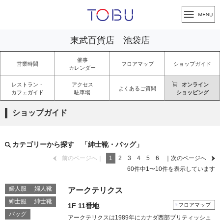
東武百貨店 池袋店
催事
営業時間
フロアマップ
ショップガイド
カレンダー
レストラン・
アクセス
オンライン
よくあるご質問
カフェガイド
駐車場
ショッピング
ショップガイド
カテゴリーから探す 「紳士靴・バッグ」
前のページへ｜
1
2
3
4
5
6
｜次のページへ
60
件中
1
〜
10
件を表示しています
婦人服
婦人靴
アークテリクス
紳士服
紳士靴
1F 11番地
フロアマップ
バッグ
アークテリクスは1989年にカナダ西部ブリティッシュ