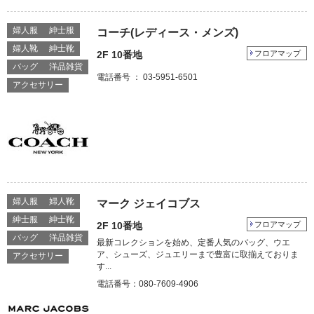
婦人服
紳士服
コーチ(レディース・メンズ)
婦人靴
紳士靴
2F 10番地
フロアマップ
バッグ
洋品雑貨
電話番号 ： 03-5951-6501
アクセサリー
婦人服
婦人靴
マーク ジェイコブス
紳士服
紳士靴
2F 10番地
フロアマップ
バッグ
洋品雑貨
最新コレクションを始め、定番人気のバッグ、ウエ
ア、シューズ、ジュエリーまで豊富に取揃えておりま
アクセサリー
す...
電話番号：080-7609-4906