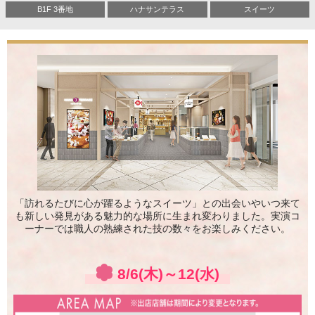
B1F 3番地
ハナサンテラス
スイーツ
「訪れるたびに心が躍るようなスイーツ」との出会いや
いつ来て
も新しい発見がある魅力的な場所に生まれ変わりました。
実演コ
ーナーでは職人の熟練された技の数々をお楽しみください。
8/6(木)～12(水)