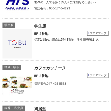
世界の一人でも多くの人々に未知なる出会いへ...
電話番号：050-1746-4223
学生服
学生服
5F 4番地
フロアマップ
指定制服のご用命は5階 4番地 学生服売場まで。
軽食・喫茶
カフェカッチーヌ
5F 2番地
フロアマップ
電話番号:047-425-5533
線香
和文具
鳩居堂