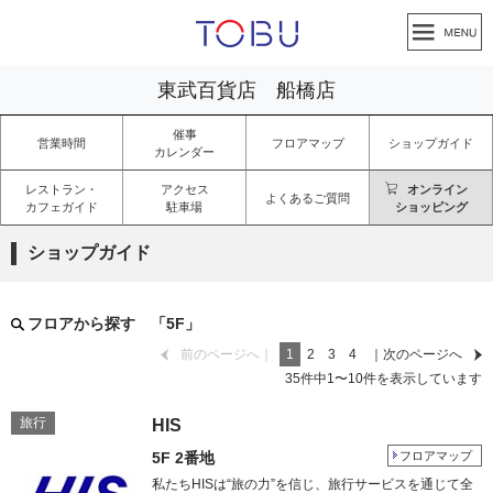
東武百貨店 船橋店
催事
営業時間
フロアマップ
ショップガイド
カレンダー
レストラン・
アクセス
オンライン
よくあるご質問
カフェガイド
駐車場
ショッピング
ショップガイド
フロアから探す 「5F」
前のページへ｜
1
2
3
4
｜次のページへ
35
件中
1
〜
10
件を表示しています
旅行
HIS
5F 2番地
フロアマップ
私たちHISは“旅の力”を信じ、旅行サービスを通じて全