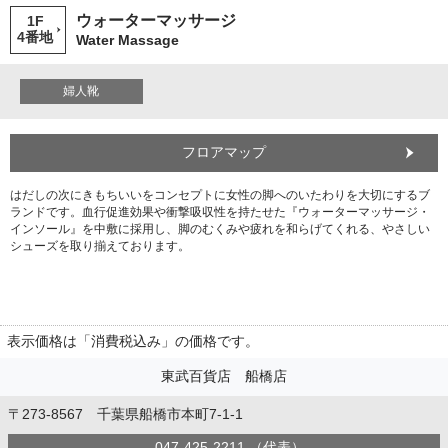
ウォーターマッサージ
1F
4番地
Water Massage
婦人靴
フロアマップ
はだしの次にきもちいいをコンセプトに女性の脚へのいたわりを大切にするブ
ランドです。血行促進効果や衝撃吸収性を持たせた『ウォーターマッサージ・
インソール』を中敷に採用し、脚のむくみや疲れを和らげてくれる、やさしい
シューズを取り揃えております。
表示価格は「消費税込み」の価格です。
東武百貨店 船橋店
〒273-8567 千葉県船橋市本町7-1-1
047-425-2211 （代表）