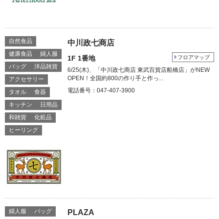
自然食品
中川政七商店
健康食品
婦人服
1F 1番地
フロアマップ
バッグ
洋品雑貨
6/25(木)、「中川政七商店 東武百貨店船橋店」がNEW
OPEN！全国約800の作り手と作っ...
アクセサリー
電話番号：047-407-3900
タオル
食器
キッチン
日用品
和雑貨
化粧品
ヒーリング
婦人服
バッグ
PLAZA