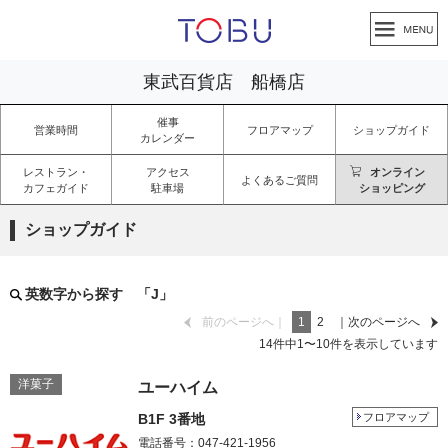
東武百貨店 船橋店
催事
営業時間
フロアマップ
ショップガイド
カレンダー
レストラン・
アクセス
オンライン
よくあるご質問
カフェガイド
駐車場
ショッピング
ショップガイド
英数字から探す 「J」
前のページへ｜
1
2
｜次のページへ
14
件中
1
〜
10
件を表示しています
洋菓子
ユーハイム
B1F 3番地
フロアマップ
電話番号：047‐421-1956